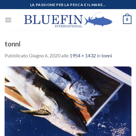
Salta
LA PASSIONE PER LA PESCA E IL MARE...
ai
contenuti
0
tonni
Pubblicato
Giugno 6, 2020
alle
1954 × 1432
in
tonni