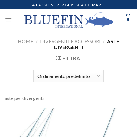
Salta
LA PASSIONE PER LA PESCA E IL MARE...
ai
contenuti
0
HOME
/
DIVERGENTI E ACCESSORI
/
ASTE
DIVERGENTI
FILTRA
aste per divergenti