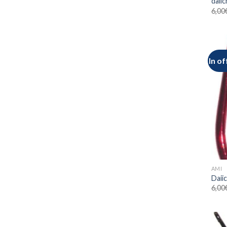
daiic
6,00
In of
AMI
Daii
6,00