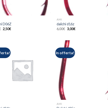
AMI
chi D06Z
daiichi d16z
€
2,50
€
6,00
€
3,00
€
ferta!
In offerta!
AMI