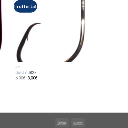
In offerta!
AMI
daiichi d82z
6,00
€
3,00
€