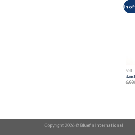
In of
AMI
daiic
6,00
Copyright 2026 ©
Bluefin International