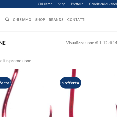
Chi siamo
Shop
Portfolio
Condizioni di vend
CHI SIAMO
SHOP
BRANDS
CONTATTI
Visualizzazione di 1-12 di 14 
NE
coli in promozione
ferta!
In offerta!