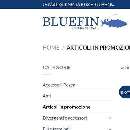
Salta
LA PASSIONE PER LA PESCA E IL MARE...
ai
contenuti
HOME
/
ARTICOLI IN PROMOZIO
CATEGORIE
arti
Accessori Pesca
In of
Ami
Articoli in promozione
Divergenti e accessori
Fili e terminali