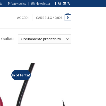
ita
Privacy policy
Newsletter
0
ACCEDI
CARRELLO /
0,00
€
risultati
In offerta!