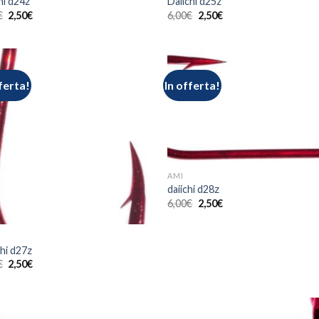
hi d24z
Daiichi d25z
€
2,50
€
6,00
€
2,50
€
ferta!
In offerta!
AMI
daiichi d28z
6,00
€
2,50
€
chi d27z
€
2,50
€