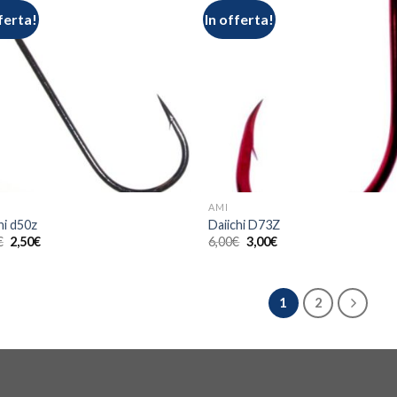
ferta!
In offerta!
AMI
hi d50z
Daiichi D73Z
€
2,50
€
6,00
€
3,00
€
1
2