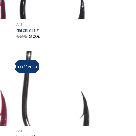
AMI
daiichi d18z
6,00
€
3,00
€
In offerta!
AMI