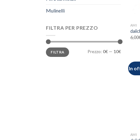
Mulinelli
AMI
FILTRA PER PREZZO
daii
6,00
Prezzo
Prezzo
Prezzo:
0€
—
10€
FILTRA
Min
Max
In of
AMI