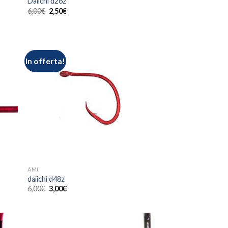
Daiichi d26z
6,00
€
2,50
€
In offerta!
AMI
daiichi d48z
6,00
€
3,00
€