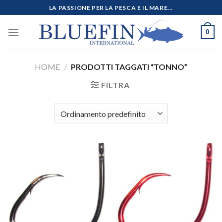
Salta
LA PASSIONE PER LA PESCA E IL MARE...
ai
contenuti
0
HOME
/
PRODOTTI TAGGATI “TONNO”
FILTRA