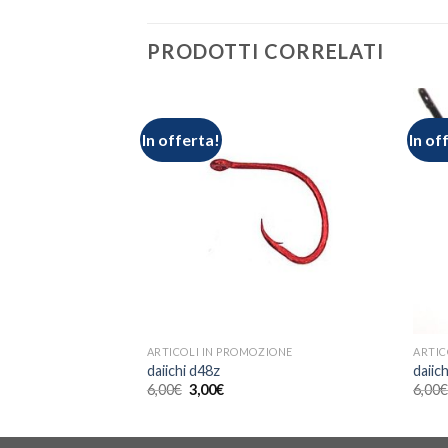
PRODOTTI CORRELATI
In offerta!
In of
ARTICOLI IN PROMOZIONE
ARTIC
daiichi d48z
daiic
6,00
€
3,00
€
6,00