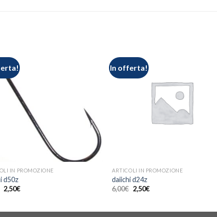
ferta!
In offerta!
OLI IN PROMOZIONE
ARTICOLI IN PROMOZIONE
hi d50z
daiichi d24z
€
2,50
€
6,00
€
2,50
€