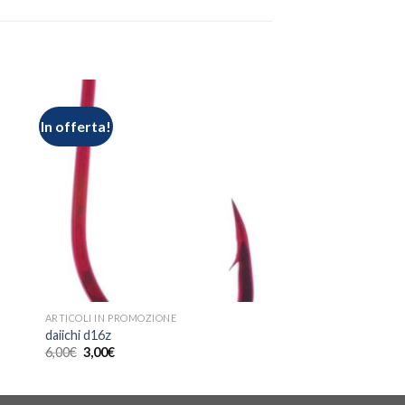
In offerta!
ARTICOLI IN PROMOZIONE
daiichi d16z
6,00
€
3,00
€