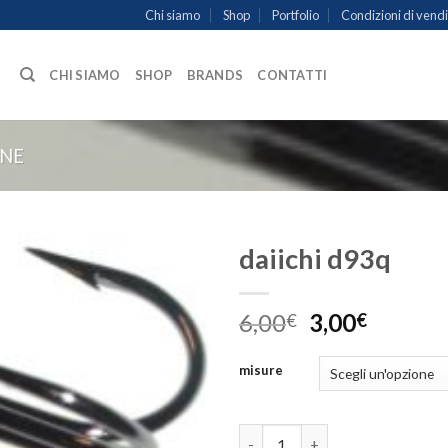
Chi siamo
Shop
Portfolio
Condizioni di vend
CHI SIAMO
SHOP
BRANDS
CONTATTI
ONE
daiichi d93q
6,00
3,00
€
€
misure
daiichi d93q quantità