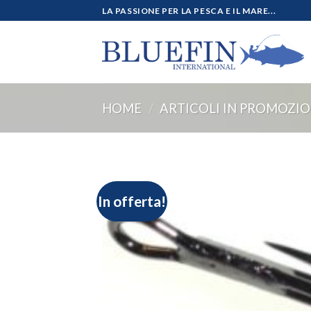
Salta
LA PASSIONE PER LA PESCA E IL MARE...
ai
contenuti
HOME
/
ARTICOLI IN PROMOZI
In offerta!