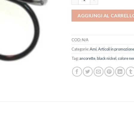
AGGIUNGI AL CARRELL
COD:
N/A
Categorie:
Ami
,
Articoli in promozion
Tag:
ancorette
,
black nickel
,
colore ne